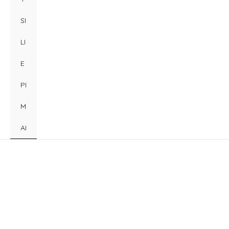
SI
LI
E
PI
M
AI