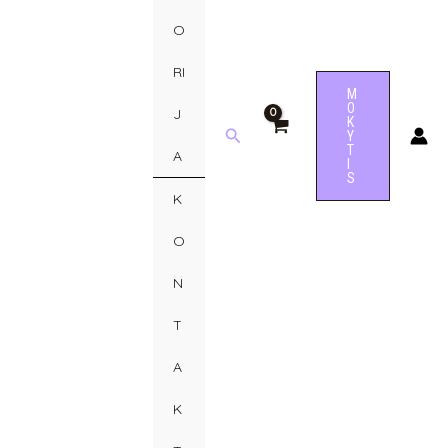
O
RI
M
O
J
K
Paieška
Y
T
A
I
S
K
O
N
T
A
K