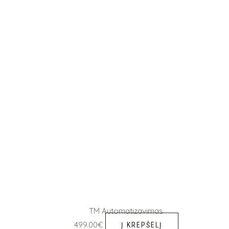
TM Automatizavimas
499.00
€
Į KREPŠELĮ