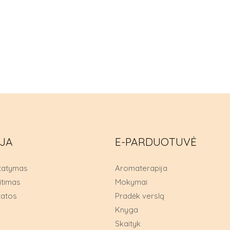
IJA
E-PARDUOTUVĖ
statymas
Aromaterapija
itimas
Mokymai
tatos
Pradėk verslą
Knyga
Skaityk