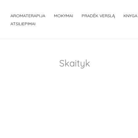
Pereiti
prie
AROMATERAPIJA
MOKYMAI
PRADĖK VERSLĄ
KNYGA
turinio
ATSILIEPIMAI
Skaityk