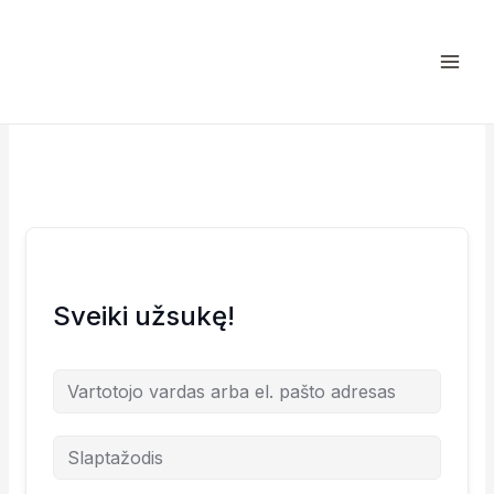
Pereiti
prie
turinio
Sveiki užsukę!