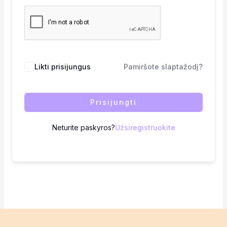
Likti prisijungus
Pamiršote slaptažodį?
Prisijungti
Neturite paskyros?
Užsiregistruokite