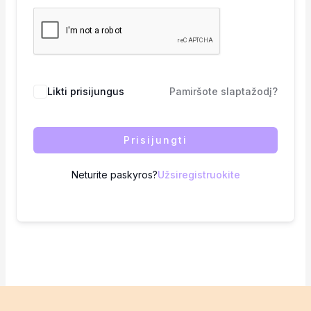
Likti prisijungus
Pamiršote slaptažodį?
Prisijungti
Neturite paskyros?
Užsiregistruokite