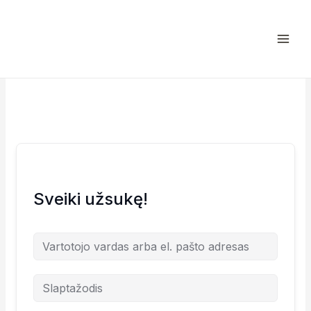
Pereiti
prie
turinio
Sveiki užsukę!